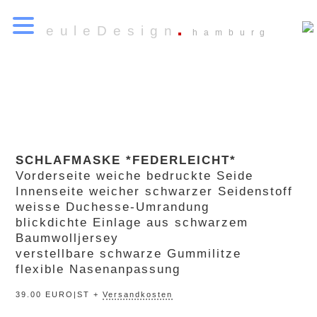
euleDesign
hamburg
SCHLAFMASKE *FEDERLEICHT*
Vorderseite weiche bedruckte Seide
Innenseite weicher schwarzer Seidenstoff
weisse Duchesse-Umrandung
blickdichte Einlage aus schwarzem
Baumwolljersey
verstellbare schwarze Gummilitze
flexible Nasenanpassung
39.00 EURO|ST +
Versandkosten
„nordlicht“