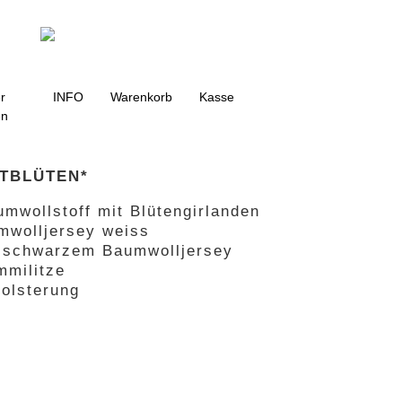
g
r
INFO
Warenkorb
Kasse
en
TBLÜTEN*
mwollstoff mit Blütengirlanden
mwolljersey weiss
s schwarzem Baumwolljersey
mmilitze
olsterung