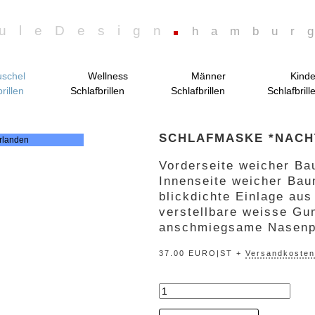
uleDesign
hambur
schel
Wellness
Männer
Kinde
rillen
Schlafbrillen
Schlafbrillen
Schlafbrill
SCHLAFMASKE *NACH
Vorderseite weicher Bau
Innenseite weicher Bau
blickdichte Einlage au
verstellbare weisse Gu
anschmiegsame Nasenp
37.00 EURO|ST +
Versandkosten
„nachtblüten“
Menge