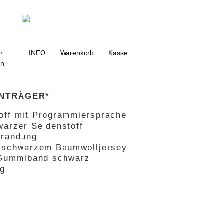
g
r
INFO
Warenkorb
Kasse
en
ENTRÄGER*
off mit Programmiersprache
warzer Seidenstoff
randung
s schwarzem Baumwolljersey
s Gummiband schwarz
ng