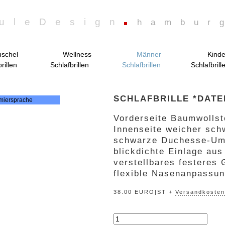
uleDesign
hambur
schel
Wellness
Männer
Kinde
rillen
Schlafbrillen
Schlafbrillen
Schlafbrill
SCHLAFBRILLE *DAT
Vorderseite Baumwollst
Innenseite weicher sch
schwarze Duchesse-Um
blickdichte Einlage au
verstellbares festere
flexible Nasenanpassu
38.00 EURO|ST +
Versandkosten
„datenträger“
Menge