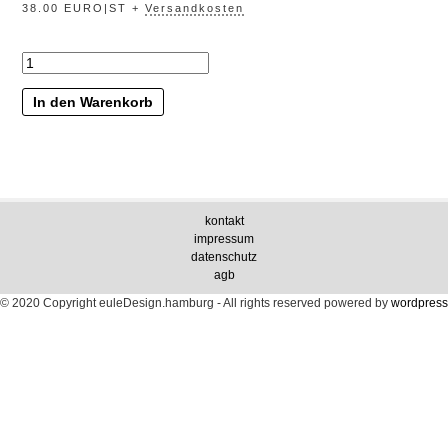
38.00 EURO|ST +
Versandkosten
„dornröschen“
Menge
In den Warenkorb
kontakt
impressum
datenschutz
agb
© 2020 Copyright euleDesign.hamburg - All rights reserved
powered by
wordpress