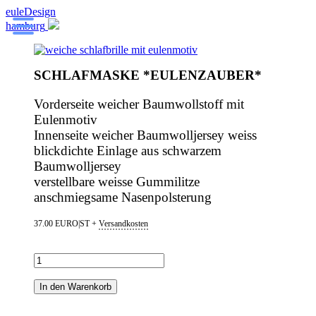
euleDesign
hamburg
SCHLAFMASKE *EULENZAUBER*
Vorderseite weicher Baumwollstoff mit
Eulenmotiv
Innenseite weicher Baumwolljersey weiss
blickdichte Einlage aus schwarzem
Baumwolljersey
verstellbare weisse Gummilitze
anschmiegsame Nasenpolsterung
37.00 EURO|ST +
Versandkosten
„eulenzauber“
Menge
In den Warenkorb