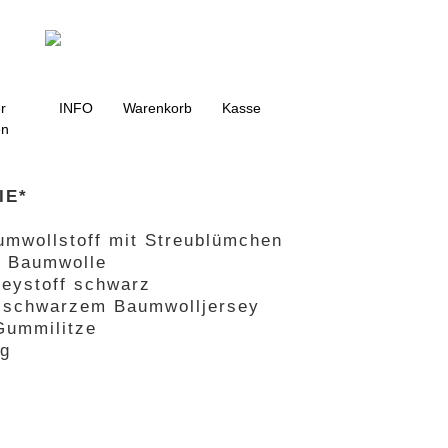
g
r
INFO
Warenkorb
Kasse
en
IE*
umwollstoff mit Streublümchen
r Baumwolle
seystoff schwarz
s schwarzem Baumwolljersey
Gummilitze
ng