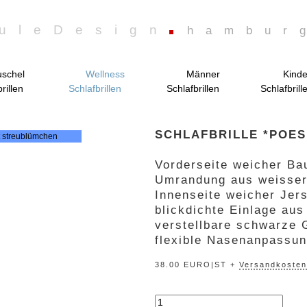
uleDesign
hambur
schel
Wellness
Männer
Kinde
rillen
Schlafbrillen
Schlafbrillen
Schlafbrill
SCHLAFBRILLE *POES
Vorderseite weicher Ba
Umrandung aus weisse
Innenseite weicher Jer
blickdichte Einlage au
verstellbare schwarze 
flexible Nasenanpassu
38.00 EURO|ST +
Versandkosten
„poesie“
Menge