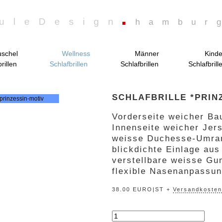
uleDesign
hambur
schel
Wellness
Männer
Kinde
rillen
Schlafbrillen
Schlafbrillen
Schlafbrill
SCHLAFBRILLE *PRIN
Vorderseite weicher Ba
Innenseite weicher Jer
weisse Duchesse-Umra
blickdichte Einlage au
verstellbare weisse Gu
flexible Nasenanpassu
38.00 EURO|ST +
Versandkosten
„prinzessin“
Menge