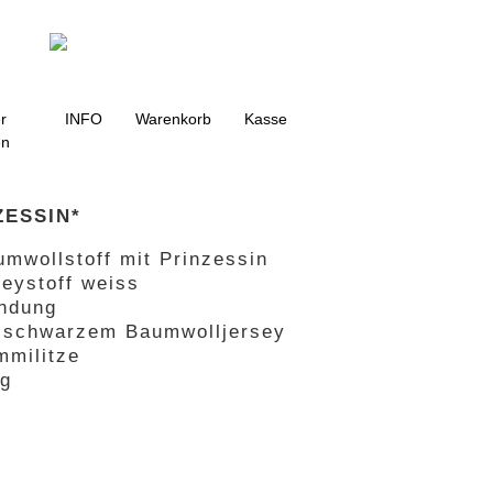
g
r
INFO
Warenkorb
Kasse
en
ZESSIN*
umwollstoff mit Prinzessin
seystoff weiss
ndung
s schwarzem Baumwolljersey
mmilitze
ng