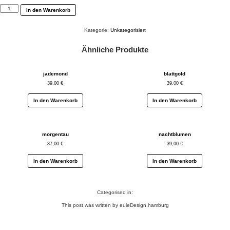
alltagsheld
In den Warenkorb
Menge
Kategorie:
Unkategorisiert
Ähnliche Produkte
jademond
blattgold
39,00
€
39,00
€
In den Warenkorb
In den Warenkorb
morgentau
nachtblumen
37,00
€
39,00
€
In den Warenkorb
In den Warenkorb
Categorised in:
This post was written by euleDesign.hamburg