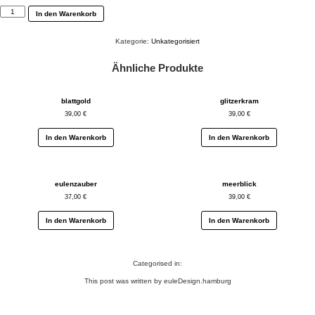
erdenkind
In den Warenkorb
Menge
Kategorie:
Unkategorisiert
Ähnliche Produkte
blattgold
glitzerkram
39,00
€
39,00
€
In den Warenkorb
In den Warenkorb
eulenzauber
meerblick
37,00
€
39,00
€
In den Warenkorb
In den Warenkorb
Categorised in:
This post was written by euleDesign.hamburg