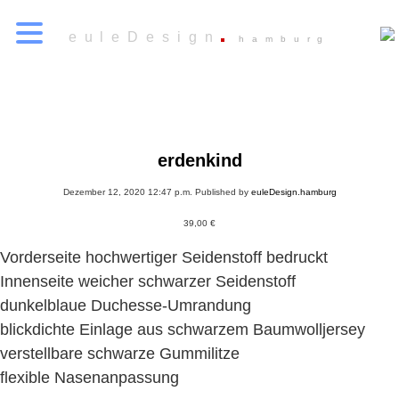
euleDesign
hamburg
erdenkind
Dezember 12, 2020 12:47 p.m.
Published by
euleDesign.hamburg
39,00
€
Vorderseite hochwertiger Seidenstoff bedruckt
Innenseite weicher schwarzer Seidenstoff
dunkelblaue Duchesse-Umrandung
blickdichte Einlage aus schwarzem Baumwolljersey
verstellbare schwarze Gummilitze
flexible Nasenanpassung