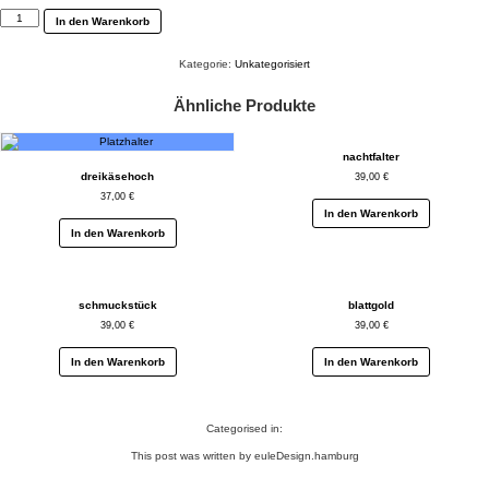
feenflug
In den Warenkorb
Menge
Kategorie:
Unkategorisiert
Ähnliche Produkte
nachtfalter
dreikäsehoch
39,00
€
37,00
€
In den Warenkorb
In den Warenkorb
schmuckstück
blattgold
39,00
€
39,00
€
In den Warenkorb
In den Warenkorb
Categorised in:
This post was written by euleDesign.hamburg