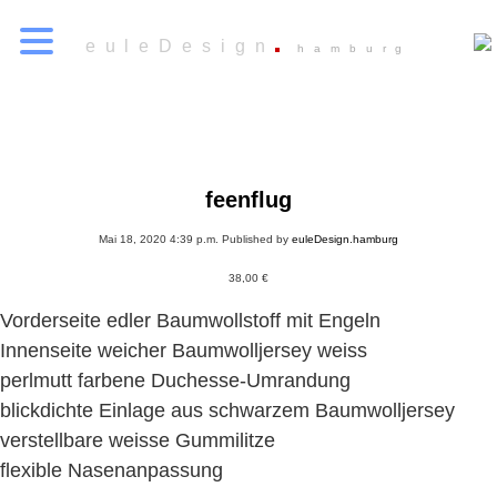
euleDesign
hamburg
feenflug
Mai 18, 2020 4:39 p.m.
Published by
euleDesign.hamburg
38,00
€
Vorderseite edler Baumwollstoff mit Engeln
Innenseite weicher Baumwolljersey weiss
perlmutt farbene Duchesse-Umrandung
blickdichte Einlage aus schwarzem Baumwolljersey
verstellbare weisse Gummilitze
flexible Nasenanpassung