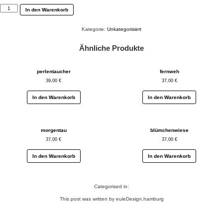
feierabend
In den Warenkorb
Menge
Kategorie:
Unkategorisiert
Ähnliche Produkte
perlentaucher
fernweh
39,00
€
37,00
€
In den Warenkorb
In den Warenkorb
morgentau
blümchenwiese
37,00
€
37,00
€
In den Warenkorb
In den Warenkorb
Categorised in:
This post was written by euleDesign.hamburg