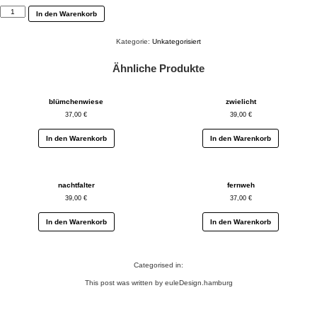
freigeist
In den Warenkorb
Menge
Kategorie:
Unkategorisiert
Ähnliche Produkte
blümchenwiese
zwielicht
37,00
€
39,00
€
In den Warenkorb
In den Warenkorb
nachtfalter
fernweh
39,00
€
37,00
€
In den Warenkorb
In den Warenkorb
Categorised in:
This post was written by euleDesign.hamburg