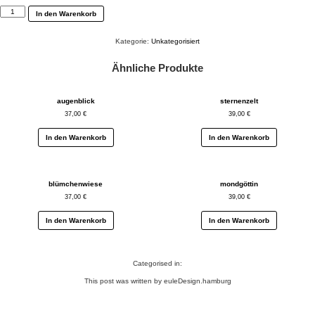
nachtgedanken
In den Warenkorb
Menge
Kategorie:
Unkategorisiert
Ähnliche Produkte
augenblick
sternenzelt
37,00
€
39,00
€
In den Warenkorb
In den Warenkorb
blümchenwiese
mondgöttin
37,00
€
39,00
€
In den Warenkorb
In den Warenkorb
Categorised in:
This post was written by euleDesign.hamburg