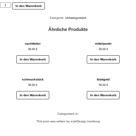
petticoat
In den Warenkorb
Menge
Kategorie:
Unkategorisiert
Ähnliche Produkte
nachtfalter
mittelpunkt
39,00
€
39,00
€
In den Warenkorb
In den Warenkorb
schmuckstück
blattgold
39,00
€
39,00
€
In den Warenkorb
In den Warenkorb
Categorised in:
This post was written by euleDesign.hamburg