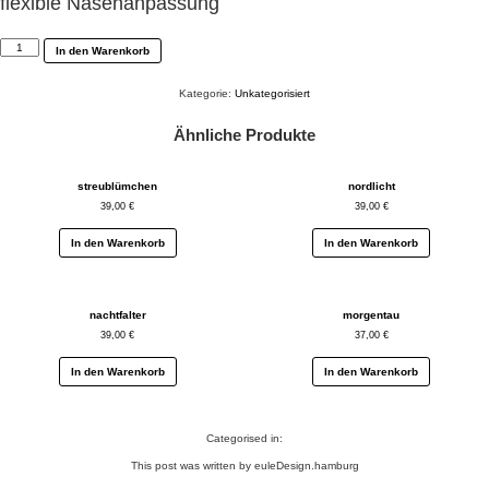
flexible Nasenanpassung
rosengarten
In den Warenkorb
Menge
Kategorie:
Unkategorisiert
Ähnliche Produkte
streublümchen
nordlicht
39,00
€
39,00
€
In den Warenkorb
In den Warenkorb
nachtfalter
morgentau
39,00
€
37,00
€
In den Warenkorb
In den Warenkorb
Categorised in:
This post was written by euleDesign.hamburg