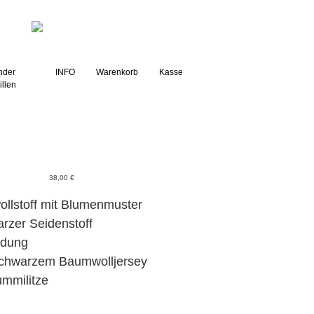
g
nder
INFO
Warenkorb
Kasse
illen
38,00
€
ollstoff mit Blumenmuster
rzer Seidenstoff
ndung
 schwarzem Baumwolljersey
ummilitze
g