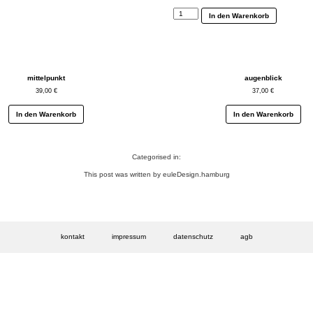
schattenwelt
In den Warenkorb
Menge
mittelpunkt
augenblick
39,00
€
37,00
€
In den Warenkorb
In den Warenkorb
Categorised in:
This post was written by euleDesign.hamburg
kontakt
impressum
datenschutz
agb