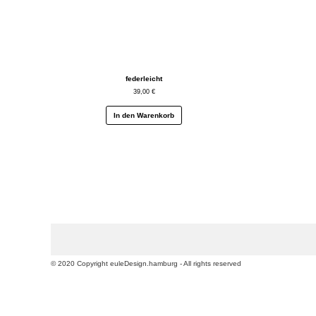
federleicht
39,00
€
In den Warenkorb
© 2020 Copyright euleDesign.hamburg - All rights reserved