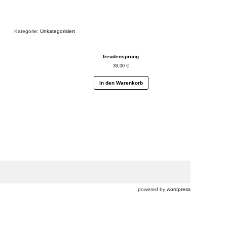
Kategorie:
Unkategorisiert
freudensprung
39,00
€
In den Warenkorb
powered by
wordpress