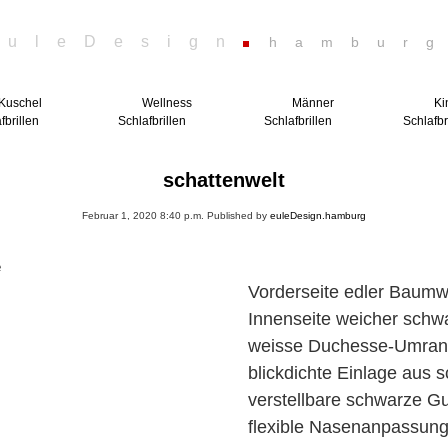
euleDesign
hambur
Kuschel
Wellness
Männer
Ki
fbrillen
Schlafbrillen
Schlafbrillen
Schlafbr
schattenwelt
Februar 1, 2020 8:40 p.m.
Published by
euleDesign.hamburg
e
Vorderseite edler Baumw
Innenseite weicher schwa
weisse Duchesse-Umra
blickdichte Einlage aus
verstellbare schwarze G
flexible Nasenanpassun