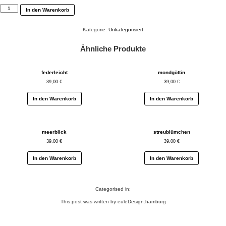
schlafzauber
In den Warenkorb
Menge
Kategorie:
Unkategorisiert
Ähnliche Produkte
federleicht
mondgöttin
39,00
€
39,00
€
In den Warenkorb
In den Warenkorb
meerblick
streublümchen
39,00
€
39,00
€
In den Warenkorb
In den Warenkorb
Categorised in:
This post was written by euleDesign.hamburg