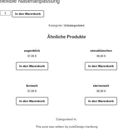
flexible Nasenanpassung
schmuckstück
In den Warenkorb
Menge
Kategorie:
Unkategorisiert
Ähnliche Produkte
augenblick
streublümchen
37,00
€
39,00
€
In den Warenkorb
In den Warenkorb
fernweh
sternenzelt
37,00
€
39,00
€
In den Warenkorb
In den Warenkorb
Categorised in:
This post was written by euleDesign.hamburg