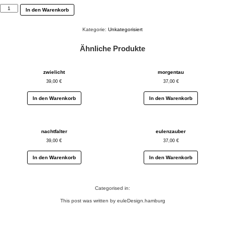
seelenruhe
In den Warenkorb
Menge
Kategorie:
Unkategorisiert
Ähnliche Produkte
zwielicht
morgentau
39,00
€
37,00
€
In den Warenkorb
In den Warenkorb
nachtfalter
eulenzauber
39,00
€
37,00
€
In den Warenkorb
In den Warenkorb
Categorised in:
This post was written by euleDesign.hamburg