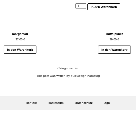
sternstunde
In den Warenkorb
Menge
morgentau
mittelpunkt
37,00
€
39,00
€
In den Warenkorb
In den Warenkorb
Categorised in:
This post was written by euleDesign.hamburg
kontakt
impressum
datenschutz
agb