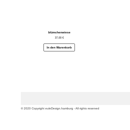
blümchenwiese
37,00
€
In den Warenkorb
© 2020 Copyright euleDesign.hamburg - All rights reserved