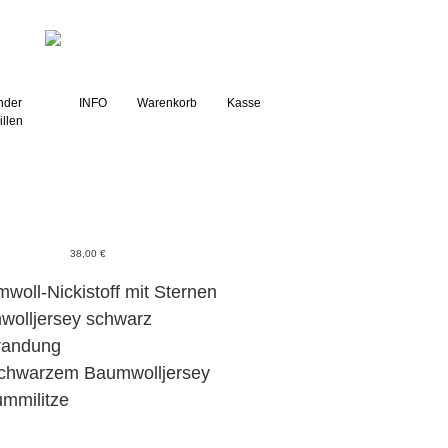
g
nder
INFO
Warenkorb
Kasse
illen
38,00
€
woll-Nickistoff mit Sternen
wolljersey schwarz
randung
 schwarzem Baumwolljersey
ummilitze
g