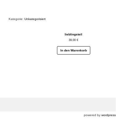
Kategorie:
Unkategorisiert
lieblingsteil
39,00
€
In den Warenkorb
powered by
wordpress