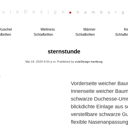
euleDesign
hambur
Kuschel
Wellness
Männer
Ki
fbrillen
Schlafbrillen
Schlafbrillen
Schlafbr
sternstunde
Mai 19, 2020 6:03 p.m.
Published by
euleDesign.hamburg
e
Vorderseite weicher Baum
Innenseite weicher Baum
schwarze Duchesse-Um
blickdichte Einlage aus
verstellbare schwarze G
flexible Nasenanpassun