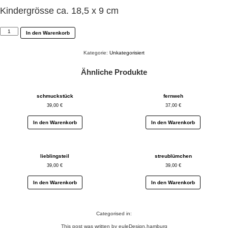
Kindergrösse ca. 18,5 x 9 cm
affe
In den Warenkorb
Menge
Kategorie:
Unkategorisiert
Ähnliche Produkte
schmuckstück
fernweh
39,00
€
37,00
€
In den Warenkorb
In den Warenkorb
lieblingsteil
streublümchen
39,00
€
39,00
€
In den Warenkorb
In den Warenkorb
Categorised in:
This post was written by euleDesign.hamburg