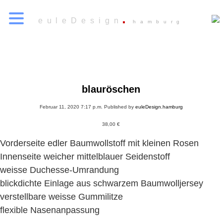
euleDesign
hamburg
blauröschen
Februar 11, 2020 7:17 p.m.
Published by
euleDesign.hamburg
38,00
€
Vorderseite edler Baumwollstoff mit kleinen Rosen
Innenseite weicher mittelblauer Seidenstoff
weisse Duchesse-Umrandung
blickdichte Einlage aus schwarzem Baumwolljersey
verstellbare weisse Gummilitze
flexible Nasenanpassung