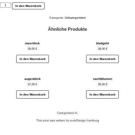
blauröschen
In den Warenkorb
Menge
Kategorie:
Unkategorisiert
Ähnliche Produkte
meerblick
blattgold
39,00
€
39,00
€
In den Warenkorb
In den Warenkorb
augenblick
nachtblumen
37,00
€
39,00
€
In den Warenkorb
In den Warenkorb
Categorised in:
This post was written by euleDesign.hamburg