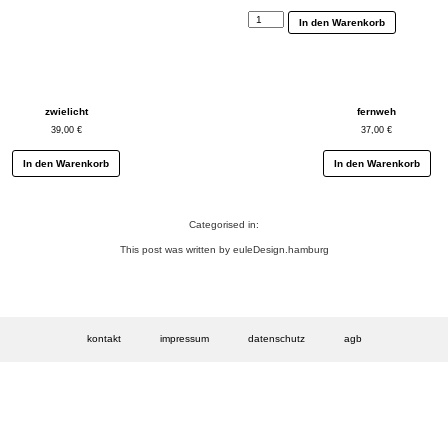
kirschblüte
In den Warenkorb
Menge
zwielicht
fernweh
39,00
€
37,00
€
In den Warenkorb
In den Warenkorb
Categorised in:
This post was written by euleDesign.hamburg
kontakt
impressum
datenschutz
agb