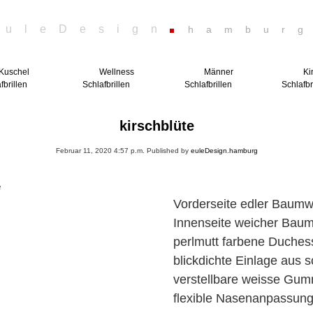
euleDesign
hambur
Kuschel
Wellness
Männer
Ki
fbrillen
Schlafbrillen
Schlafbrillen
Schlafbr
kirschblüte
Februar 11, 2020 4:57 p.m.
Published by
euleDesign.hamburg
e
Vorderseite edler Baumwo
Innenseite weicher Baum
perlmutt farbene Duche
blickdichte Einlage aus
verstellbare weisse Gumm
flexible Nasenanpassun