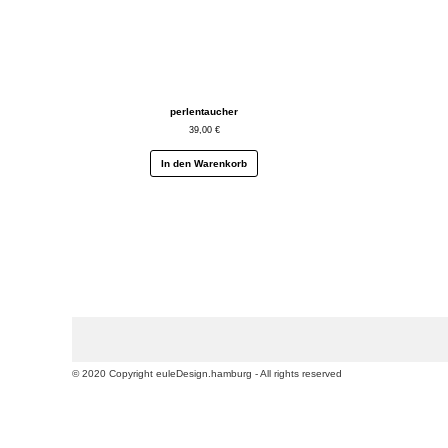
perlentaucher
39,00
€
In den Warenkorb
© 2020 Copyright euleDesign.hamburg - All rights reserved