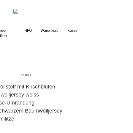
g
nder
INFO
Warenkorb
Kasse
illen
38,00
€
llstoff mit Kirschblüten
wolljersey weiss
sse-Umrandung
 schwarzem Baumwolljersey
ilitze
g