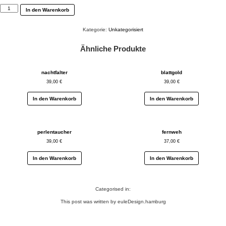
kleine
In den Warenkorb
monster
Menge
Kategorie:
Unkategorisiert
Ähnliche Produkte
nachtfalter
blattgold
39,00
€
39,00
€
In den Warenkorb
In den Warenkorb
perlentaucher
fernweh
39,00
€
37,00
€
In den Warenkorb
In den Warenkorb
Categorised in:
This post was written by euleDesign.hamburg