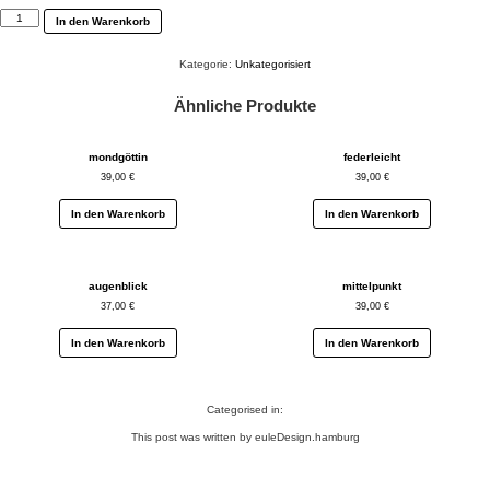
muttersprache
In den Warenkorb
Menge
Kategorie:
Unkategorisiert
Ähnliche Produkte
mondgöttin
federleicht
39,00
€
39,00
€
In den Warenkorb
In den Warenkorb
augenblick
mittelpunkt
37,00
€
39,00
€
In den Warenkorb
In den Warenkorb
Categorised in:
This post was written by euleDesign.hamburg