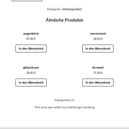
Menge
Kategorie:
Unkategorisiert
Ähnliche Produkte
augenblick
sternenzelt
37,00
€
39,00
€
In den Warenkorb
In den Warenkorb
glitzerkram
fernweh
39,00
€
37,00
€
In den Warenkorb
In den Warenkorb
Categorised in:
This post was written by euleDesign.hamburg