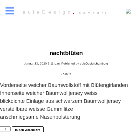
euleDesign
hamburg
nachtblüten
Januar 23, 2020 7:11 p.m.
Published by
euleDesign.hamburg
37,00
€
Vorderseite weicher Baumwollstoff mit Blütengirlanden
Innenseite weicher Baumwolljersey weiss
blickdichte Einlage aus schwarzem Baumwolljersey
verstellbare weisse Gummilitze
anschmiegsame Nasenpolsterung
nachtblüten
In den Warenkorb