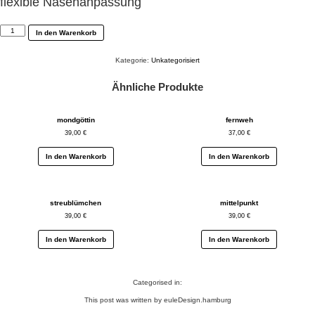
flexible Nasenanpassung
wellengang
In den Warenkorb
Menge
Kategorie:
Unkategorisiert
Ähnliche Produkte
mondgöttin
fernweh
39,00
€
37,00
€
In den Warenkorb
In den Warenkorb
streublümchen
mittelpunkt
39,00
€
39,00
€
In den Warenkorb
In den Warenkorb
Categorised in:
This post was written by euleDesign.hamburg